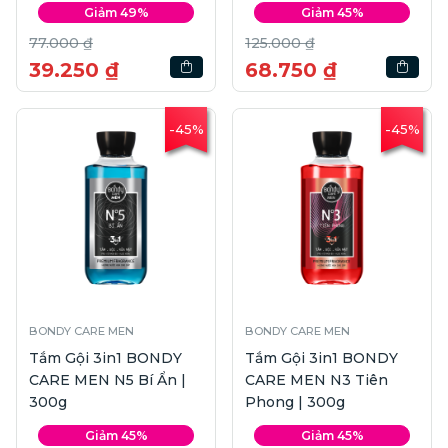
Giảm 49%
Giảm 45%
77.000 ₫
125.000 ₫
39.250 ₫
68.750 ₫
-45%
-45%
BONDY CARE MEN
BONDY CARE MEN
Tắm Gội 3in1 BONDY
Tắm Gội 3in1 BONDY
CARE MEN N5 Bí Ẩn |
CARE MEN N3 Tiên
300g
Phong | 300g
Giảm 45%
Giảm 45%