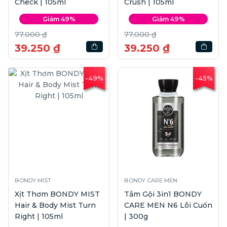
Check | 105ml
Crush | 105ml
Giảm 49%
Giảm 49%
77.000 ₫
77.000 ₫
39.250 ₫
39.250 ₫
-49%
-45%
BONDY MIST
BONDY CARE MEN
Xịt Thơm BONDY MIST
Tắm Gội 3in1 BONDY
Hair & Body Mist Turn
CARE MEN N6 Lôi Cuốn
Right | 105ml
| 300g