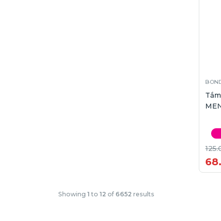
BOND
Tắm
MEN
125.
68
Showing
1
to
12
of
6652
results