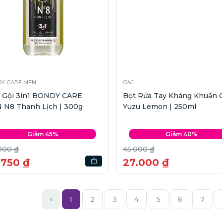
Y CARE MEN
ON1
 Gội 3in1 BONDY CARE
Bọt Rửa Tay Kháng Khuẩn 
 N8 Thanh Lịch | 300g
Yuzu Lemon | 250ml
Giảm 45%
Giảm 40%
000 ₫
45.000 ₫
.750 ₫
27.000 ₫
‹
1
2
3
4
5
6
7