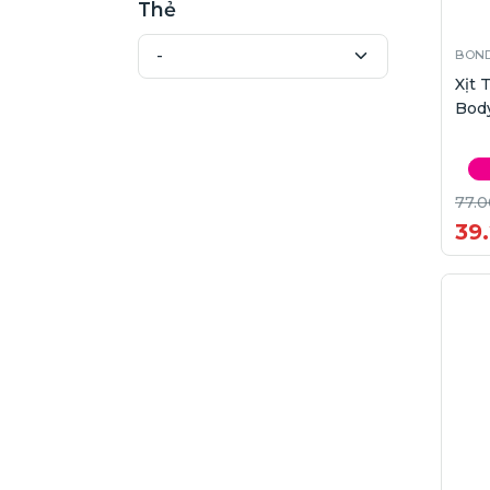
Thẻ
BOND
Xịt
Body
77.0
39