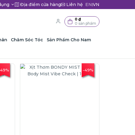
dụng
Địa điểm cửa hàng
Liên hệ
EN
VN
|
0 ₫
0 sản phẩm
hân
Chăm Sóc Tóc
Sản Phẩm Cho Nam
-49%
-49%