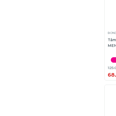
BOND
Tắm
MEN
125.
68