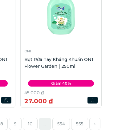
ON1
ON1
Bọt Rửa Tay Kháng Khuẩn ON1
Flower Garden | 250ml
Giảm 40%
45.000 ₫
27.000 ₫
8
9
10
...
554
555
›