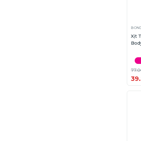
BOND
Xịt
Body
77.0
39