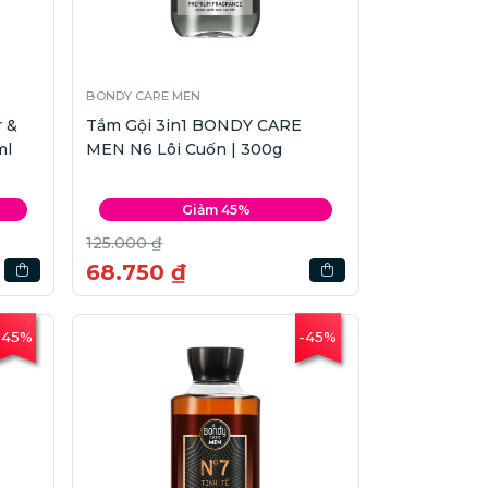
BONDY CARE MEN
 &
Tắm Gội 3in1 BONDY CARE
ml
MEN N6 Lôi Cuốn | 300g
Giảm 45%
125.000 ₫
68.750 ₫
-45%
-45%