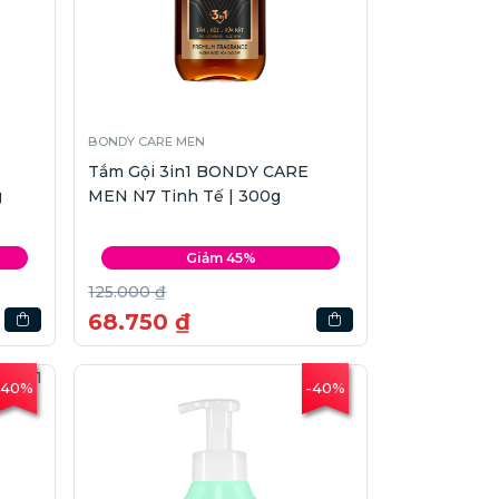
BONDY CARE MEN
Tắm Gội 3in1 BONDY CARE
g
MEN N7 Tinh Tế | 300g
Giảm 45%
125.000 ₫
68.750 ₫
-40%
-40%