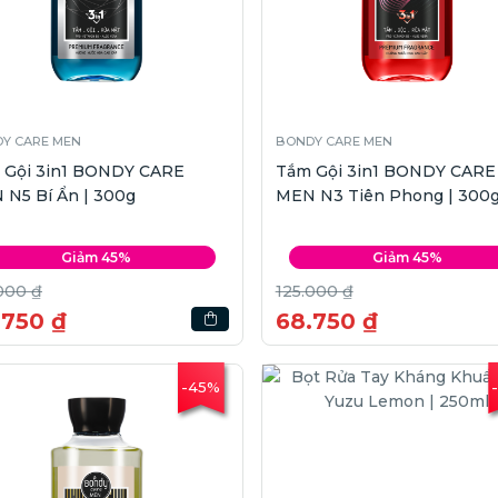
Y CARE MEN
BONDY CARE MEN
 Gội 3in1 BONDY CARE
Tắm Gội 3in1 BONDY CARE
 N5 Bí Ẩn | 300g
MEN N3 Tiên Phong | 300
Giảm 45%
Giảm 45%
000 ₫
125.000 ₫
.750 ₫
68.750 ₫
-45%