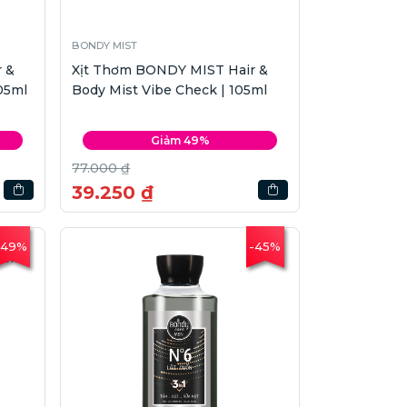
BONDY MIST
 &
Xịt Thơm BONDY MIST Hair &
05ml
Body Mist Vibe Check | 105ml
Giảm 49%
77.000 ₫
39.250 ₫
-49%
-45%