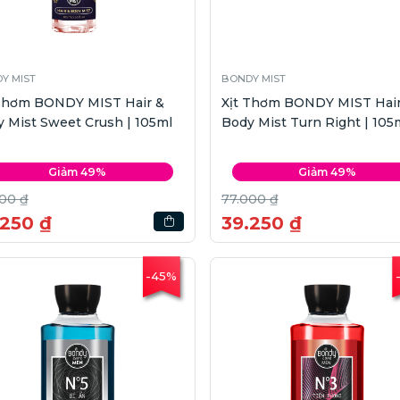
Y MIST
BONDY MIST
 Thơm BONDY MIST Hair &
Xịt Thơm BONDY MIST Hair
 Mist Sweet Crush | 105ml
Body Mist Turn Right | 105
Giảm 49%
Giảm 49%
00 ₫
77.000 ₫
.250 ₫
39.250 ₫
-45%