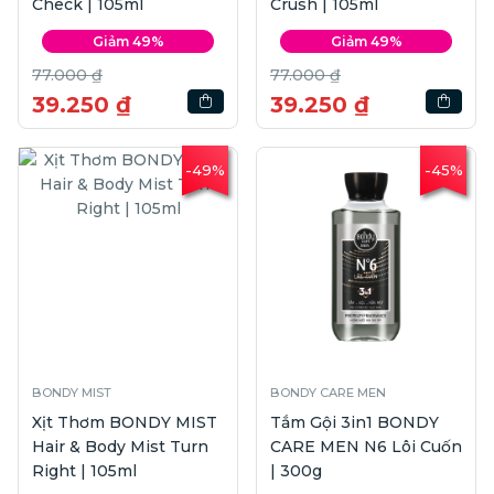
Check | 105ml
Crush | 105ml
Giảm 49%
Giảm 49%
77.000 ₫
77.000 ₫
39.250 ₫
39.250 ₫
-49%
-45%
BONDY MIST
BONDY CARE MEN
Xịt Thơm BONDY MIST
Tắm Gội 3in1 BONDY
Hair & Body Mist Turn
CARE MEN N6 Lôi Cuốn
Right | 105ml
| 300g