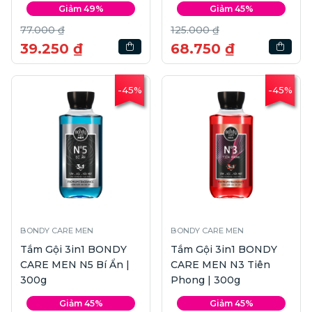
Giảm 49%
Giảm 45%
77.000 ₫
125.000 ₫
39.250 ₫
68.750 ₫
-45%
-45%
BONDY CARE MEN
BONDY CARE MEN
Tắm Gội 3in1 BONDY
Tắm Gội 3in1 BONDY
CARE MEN N5 Bí Ẩn |
CARE MEN N3 Tiên
300g
Phong | 300g
Giảm 45%
Giảm 45%