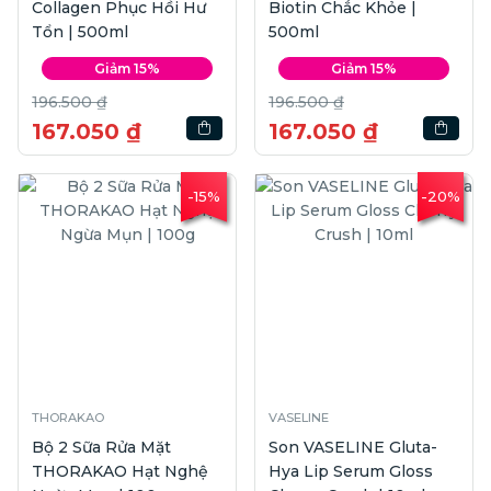
Collagen Phục Hồi Hư
Biotin Chắc Khỏe |
Tổn | 500ml
500ml
Giảm 15%
Giảm 15%
196.500 ₫
196.500 ₫
167.050 ₫
167.050 ₫
-15%
-20%
THORAKAO
VASELINE
Bộ 2 Sữa Rửa Mặt
Son VASELINE Gluta-
THORAKAO Hạt Nghệ
Hya Lip Serum Gloss