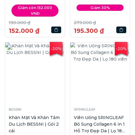
Giảm còn 152.000
Giảm 30%
VNĐ
190.000 ₫
279.000 ₫
152.000 ₫
195.300 ₫
-20%
-20%
BESSNI
SPRINGLEAF
Khăn Mặt Và Khăn Tắm
Viên Uống SRINGLEAF
Du Lịch BESSNI | Gói 2
Bổ Sung Collagen 6 in 1
cái
Hỗ Trợ Đẹp Da | Lọ 180