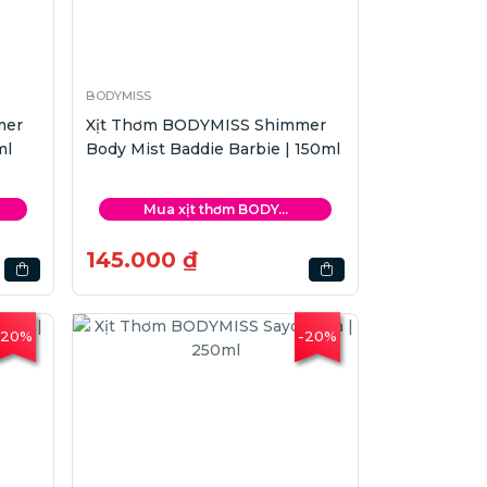
BODYMISS
mer
Xịt Thơm BODYMISS Shimmer
ml
Body Mist Baddie Barbie | 150ml
Mua xịt thơm BODY...
145.000 ₫
-20%
-20%