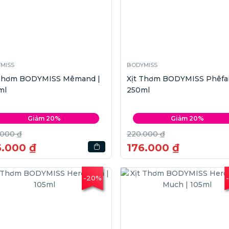
MISS
BODYMISS
 Thơm BODYMISS Mêmand |
Xịt Thơm BODYMISS Phêfai
ml
250ml
Giảm 20%
Giảm 20%
.000 ₫
220.000 ₫
6.000 ₫
176.000 ₫
-20%