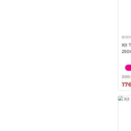
BODY
Xịt
250
220
17