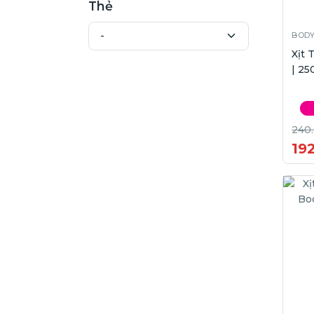
Thẻ
BODY
Xịt
| 25
240
19