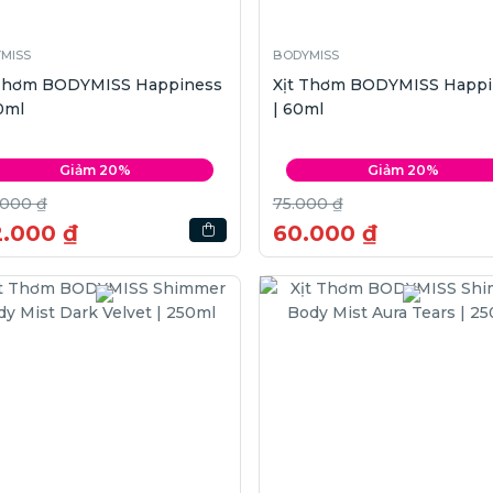
MISS
BODYMISS
 Thơm BODYMISS Happiness
Xịt Thơm BODYMISS Happi
0ml
| 60ml
Giảm 20%
Giảm 20%
.000 ₫
75.000 ₫
2.000 ₫
60.000 ₫