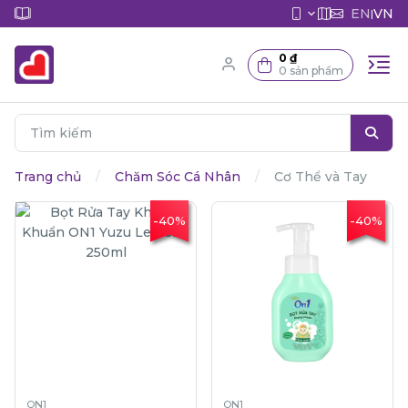
EN
VN
|
0 ₫
0 sản phẩm
Trang chủ
Chăm Sóc Cá Nhân
Cơ Thể và Tay
-40%
-40%
ON1
ON1