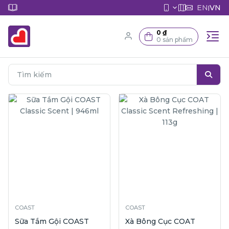
EN
VN
|
0 ₫
0 sản phẩm
COAST
COAST
Sữa Tắm Gội COAST
Xà Bông Cục COAT