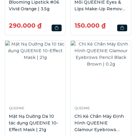
Blooming Lipstick #06
Môi QUEENIE Eyes &
Vivid Orange | 3.5g
Líps Make-Up Remover
| 100ml
290.000 ₫
150.000 ₫
QUEENIE
QUEENIE
Mặt Nạ Dưỡng Da 10
Chì Kẻ Chân Mày Định
tác dụng QUEENIE 10-
Hình QUEENIE
Effect Mask | 21g
Glamour Eyebrows