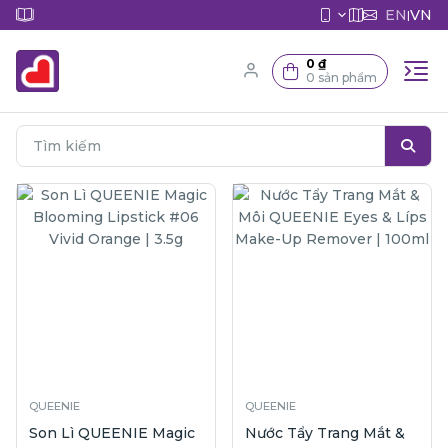
EN
VN
|
0 ₫
0 sản phẩm
QUEENIE
QUEENIE
Son Lì QUEENIE Magic
Nước Tẩy Trang Mắt &