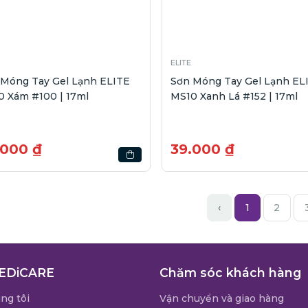
ELITE
 Móng Tay Gel Lạnh ELITE
Sơn Móng Tay Gel Lạnh EL
0 Xám #100 | 17ml
MS10 Xanh Lá #152 | 17ml
.000 ₫
39.000 ₫
‹
1
2
EDiCARE
Chăm sóc khách hàng
ng tôi
Vận chuyển và giao hàng