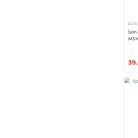
ELITE
Sơn
MS10
39