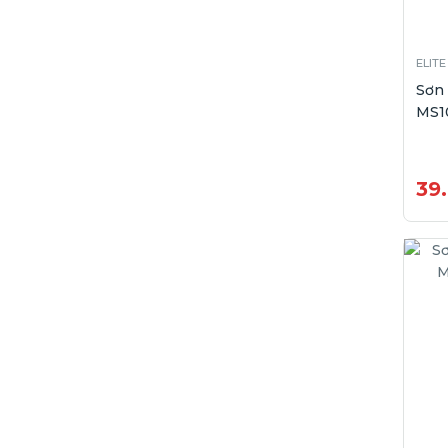
ELITE
Sơn
MS1
39