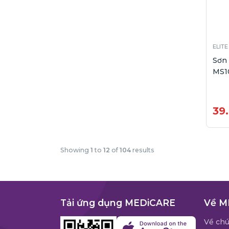
ELITE
Sơn
MS1
39
Showing
1
to
12
of
104
results
Tải ứng dụng MEDiCARE
Về M
Về chú