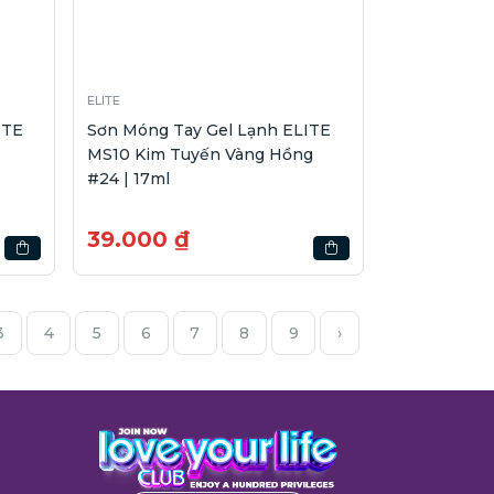
ELITE
ITE
Sơn Móng Tay Gel Lạnh ELITE
MS10 Kim Tuyến Vàng Hồng
#24 | 17ml
39.000 ₫
3
4
5
6
7
8
9
›