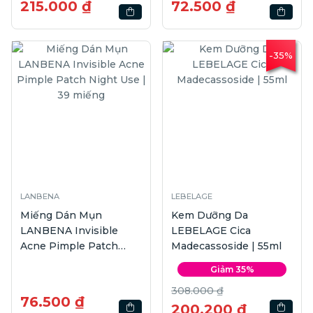
215.000 ₫
72.500 ₫
-35%
LANBENA
LEBELAGE
Miếng Dán Mụn
Kem Dưỡng Da
LANBENA Invisible
LEBELAGE Cica
Acne Pimple Patch
Madecassoside | 55ml
Night Use | 39 miếng
Giảm 35%
308.000 ₫
76.500 ₫
200.200 ₫