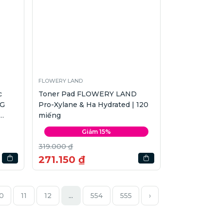
FLOWERY LAND
c
Toner Pad FLOWERY LAND
NG
Pro-Xylane & Ha Hydrated | 120
miếng
gói
Giảm 15%
319.000 ₫
271.150 ₫
0
11
12
...
554
555
›