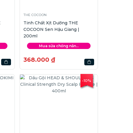
THE COCOON
E
Tinh Chất Xịt Dưỡng THE
COCOON Sen Hậu Giang |
200ml
Mua sữa chống nắn...
368.000 ₫
-10%