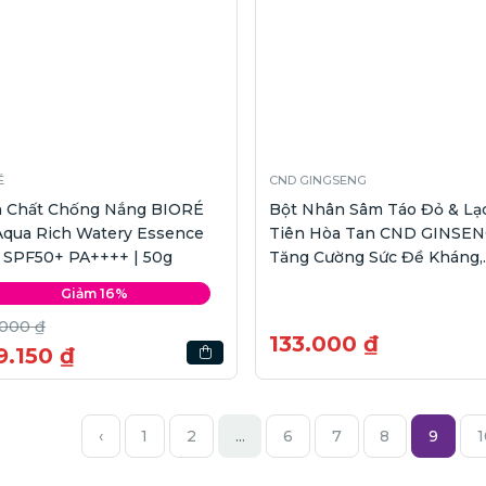
É
CND GINGSENG
h Chất Chống Nắng BIORÉ
Bột Nhân Sâm Táo Đỏ & Lạ
Aqua Rich Watery Essence
Tiên Hòa Tan CND GINSE
 SPF50+ PA++++ | 50g
Tăng Cường Sức Đề Kháng,
Nâng Cao Thể Lực | Hộp 7 
Giảm 16%
.000 ₫
133.000 ₫
9.150 ₫
‹
1
2
...
6
7
8
9
1