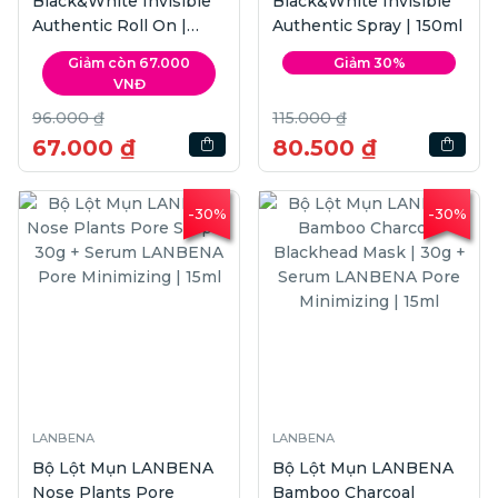
Black&White Invisible
Black&White Invisible
Authentic Roll On |
Authentic Spray | 150ml
50ml
Giảm còn 67.000
Giảm 30%
VNĐ
96.000 ₫
115.000 ₫
67.000 ₫
80.500 ₫
-30%
-30%
LANBENA
LANBENA
Bộ Lột Mụn LANBENA
Bộ Lột Mụn LANBENA
Nose Plants Pore
Bamboo Charcoal