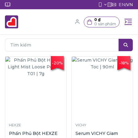
EN
VN
|
0 ₫
0 sản phẩm
-20%
-18%
HEXZE
VICHY
Phấn Phủ Bột HEXZE
Serum VICHY Giam