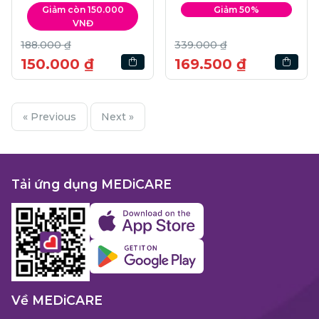
Đường | Hộp 6 hũ
Giảm còn 150.000
Giảm 50%
VNĐ
188.000 ₫
339.000 ₫
150.000 ₫
169.500 ₫
« Previous
Next »
Tải ứng dụng MEDiCARE
Về MEDiCARE