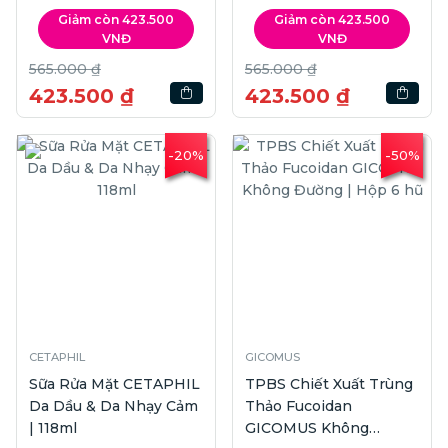
SPF50+ PA++++ | 90g
NB SPF50+ PA++++ |
Giảm còn 423.500
Giảm còn 423.500
90g
VNĐ
VNĐ
565.000 ₫
565.000 ₫
423.500 ₫
423.500 ₫
-20%
-50%
CETAPHIL
GICOMUS
Sữa Rửa Mặt CETAPHIL
TPBS Chiết Xuất Trùng
Da Dầu & Da Nhạy Cảm
Thảo Fucoidan
| 118ml
GICOMUS Không