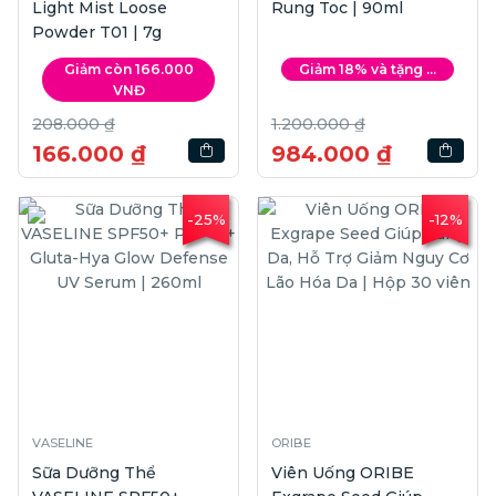
Light Mist Loose
Rung Toc | 90ml
Powder T01 | 7g
Giảm còn 166.000
Giảm 18% và tặng ...
VNĐ
208.000 ₫
1.200.000 ₫
166.000 ₫
984.000 ₫
-25%
-12%
VASELINE
ORIBE
Sữa Dưỡng Thể
Viên Uống ORIBE