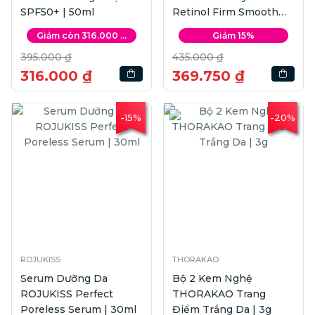
SPF50+ | 50ml
Retinol Firm Smooth
Serum | 30ml
Giảm còn 316.000 ...
Giảm 15%
395.000 ₫
435.000 ₫
316.000 ₫
369.750 ₫
-15%
-20%
ROJUKISS
THORAKAO
Serum Dưỡng Da
Bộ 2 Kem Nghệ
ROJUKISS Perfect
THORAKAO Trang
Poreless Serum | 30ml
Điểm Trắng Da | 3g