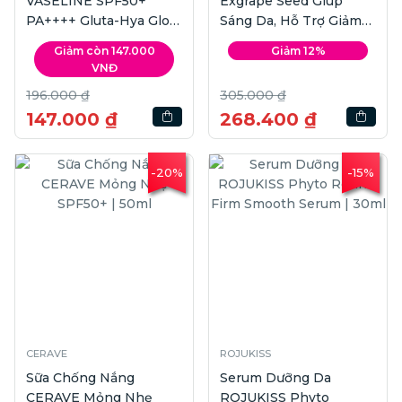
VASELINE SPF50+
Exgrape Seed Giúp
PA++++ Gluta-Hya Glow
Sáng Da, Hỗ Trợ Giảm
Defense UV Serum |
Nguy Cơ Lão Hóa Da |
Giảm còn 147.000
Giảm 12%
260ml
Hộp 30 viên
VNĐ
196.000 ₫
305.000 ₫
147.000 ₫
268.400 ₫
-20%
-15%
CERAVE
ROJUKISS
Sữa Chống Nắng
Serum Dưỡng Da
CERAVE Mỏng Nhẹ
ROJUKISS Phyto