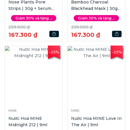
Nose Plants Pore
Bamboo Charcoal
Strips | 30g + Serum
Blackhead Mask | 30g +
LANBENA Pore
Serum LANBENA Pore
Giảm 30% và tặng ...
Giảm 30% và tặng ...
Minimizing | 15ml
Minimizing | 15ml
239.000 ₫
239.000 ₫
167.300 ₫
167.300 ₫
-25%
-25%
MINE
MINE
Nước Hoa MINE
Nước Hoa MINE Love In
Midnight 212 | 9ml
The Air | 9ml