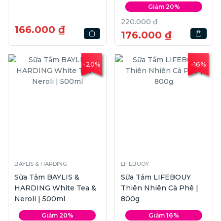
White Tea
Giảm 20%
220.000 ₫
166.000 ₫
176.000 ₫
-20%
-16%
BAYLIS & HARDING
LIFEBUOY
Sữa Tắm BAYLIS &
Sữa Tắm LIFEBOUY
HARDING White Tea &
Thiên Nhiên Cà Phê |
Neroli | 500ml
800g
Giảm 20%
Giảm 16%