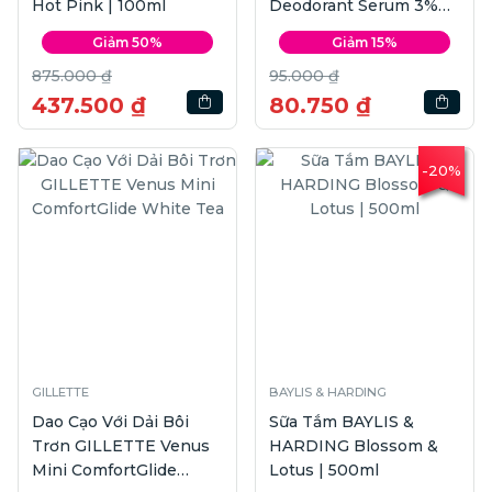
Hot Pink | 100ml
Deodorant Serum 3%
Niacinamide + 10x
Giảm 50%
Giảm 15%
Omega6 | 45ml
875.000 ₫
95.000 ₫
437.500 ₫
80.750 ₫
-20%
GILLETTE
BAYLIS & HARDING
Dao Cạo Với Dải Bôi
Sữa Tắm BAYLIS &
Trơn GILLETTE Venus
HARDING Blossom &
Mini ComfortGlide
Lotus | 500ml