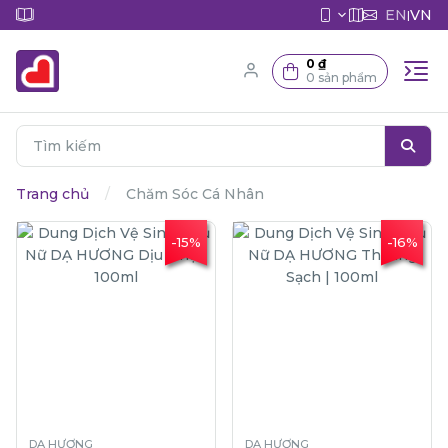
EN
VN
|
0 ₫
0 sản phẩm
Trang chủ
Chăm Sóc Cá Nhân
-15%
-16%
DẠ HƯƠNG
DẠ HƯƠNG