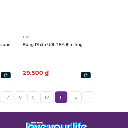
TBA
icone
Bông Phấn Ướt TBA 8 miếng
29.500 ₫
7
8
9
10
11
12
›