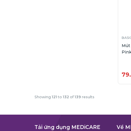
BASI
Mút
Pink
79
Showing
121
to
132
of
139
results
Tải ứng dụng MEDiCARE
Về M