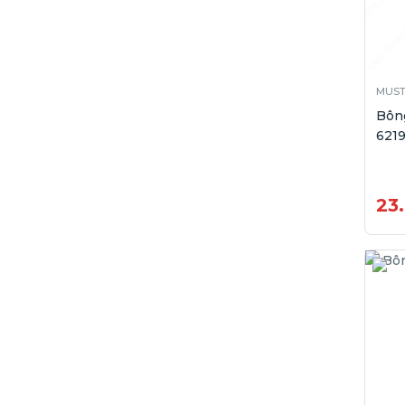
MUS
Bôn
6219
23