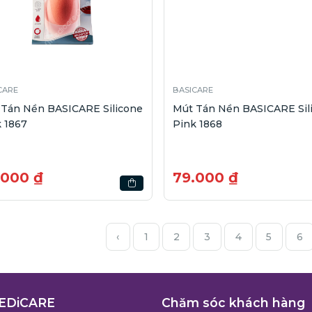
CARE
BASICARE
 Tán Nền BASICARE Silicone
Mút Tán Nền BASICARE Sil
 1867
Pink 1868
.000 ₫
79.000 ₫
‹
1
2
3
4
5
6
EDiCARE
Chăm sóc khách hàng