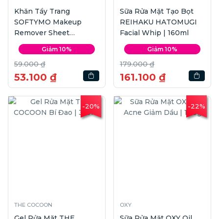
Khăn Tẩy Trang
Sữa Rửa Mặt Tạo Bọt
SOFTYMO Makeup
REIHAKU HATOMUGI
Remover Sheet
Facial Whip | 160ml
Hyaluronic Acid | 12
Giảm 10%
Giảm 10%
miếng
59.000 ₫
179.000 ₫
53.100 ₫
161.100 ₫
-20%
-22%
THE COCOON
OXY
Gel Rửa Mặt THE
Sữa Rửa Mặt OXY Oil