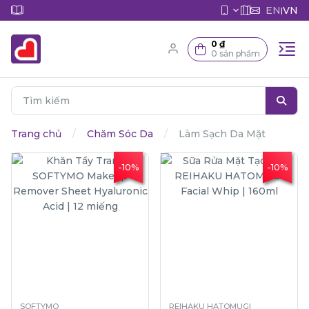
EN
VN
|
0 ₫
0 sản phẩm
Trang chủ
Chăm Sóc Da
Làm Sạch Da Mặt
-10%
-10%
SOFTYMO
REIHAKU HATOMUGI