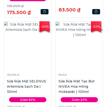
195.000 ₫
83.500 ₫
175.500 ₫
-50%
-20%
SELENUS
NIVEA
Sữa Rửa Mặt SELENUS
Sữa Rửa Mặt Tạo Bọt
Artemisia Sạch Da |
NIVEA Hoa Hồng
150ml
Hokkaido | 100ml
Giảm 50%
Giảm 20%
299.000 ₫
102.000 ₫