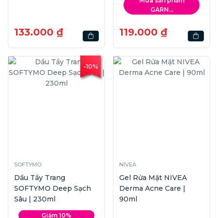
Mua sản phẩm
100g
GARN...
133.000 ₫
119.000 ₫
-10%
SOFTYMO
NIVEA
Dầu Tẩy Trang
Gel Rửa Mặt NIVEA
SOFTYMO Deep Sạch
Derma Acne Care |
Sâu | 230ml
90ml
Giảm 10%