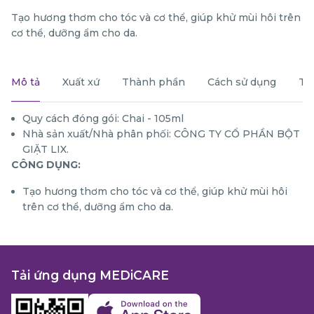
Tạo hương thơm cho tóc và cơ thể, giúp khử mùi hôi trên
cơ thể, dưỡng ẩm cho da.
Mô tả
Xuất xứ
Thành phần
Cách sử dụng
Th
Quy cách đóng gói: Chai - 105ml
Nhà sản xuất/Nhà phân phối: CÔNG TY CỔ PHẦN BỘT
GIẶT LIX.
CÔNG DỤNG:
Tạo hương thơm cho tóc và cơ thể, giúp khử mùi hôi
trên cơ thể, dưỡng ẩm cho da.
Tải ứng dụng MEDiCARE