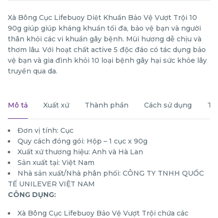
Xà Bông Cục Lifebuoy Diệt Khuẩn Bảo Vệ Vượt Trội 10
90g giúp giúp kháng khuẩn tối đa, bảo vệ bạn và người
thân khỏi các vi khuẩn gây bệnh. Mùi hương dễ chịu và
thơm lâu. Với hoạt chất active 5 độc đáo có tác dụng bảo
vệ bạn và gia đình khỏi 10 loại bệnh gây hại sức khỏe lây
truyền qua da.
Mô tả
Xuất xứ
Thành phần
Cách sử dụng
Th
Đơn vị tính: Cục
Quy cách đóng gói: Hộp – 1 cục x 90g
Xuất xứ thương hiệu: Anh và Hà Lan
Sản xuất tại: Việt Nam
Nhà sản xuất/Nhà phân phối: CÔNG TY TNHH QUỐC
TẾ UNILEVER VIỆT NAM
CÔNG DỤNG:
Xà Bông Cục Lifebuoy Bảo Vệ Vượt Trội chứa các