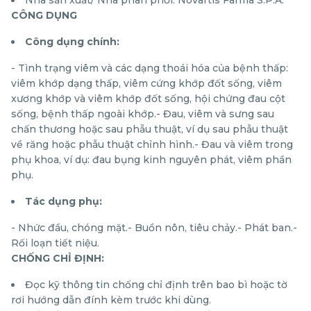
Nhà sản xuất/ Nhà phân phối: Novartis Farma S.P.A.
CÔNG DỤNG
Công dụng chính:
- Tình trạng viêm và các dạng thoái hóa của bệnh thấp:
viêm khớp dạng thấp, viêm cứng khớp đốt sống, viêm
xương khớp và viêm khớp đốt sống, hội chứng đau cột
sống, bệnh thấp ngoài khớp.- Đau, viêm và sưng sau
chấn thương hoặc sau phẫu thuật, ví dụ sau phẫu thuật
về răng hoặc phẫu thuật chỉnh hình.- Đau và viêm trong
phụ khoa, ví dụ: đau bụng kinh nguyên phát, viêm phần
phụ.
Tác dụng phụ:
- Nhức đầu, chóng mặt.- Buồn nôn, tiêu chảy.- Phát ban.-
Rối loạn tiết niệu.
CHỐNG CHỈ ĐỊNH:
Đọc kỹ thông tin chống chỉ định trên bao bì hoặc tờ
rơi hướng dẫn đính kèm trước khi dùng.