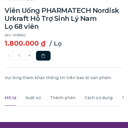
Viên Uống PHARMATECH Nordisk
Urkraft Hỗ Trợ Sinh Lý Nam
Lọ 68 viên
SKU: 0138662
1.800.000 ₫
/ Lọ
Vui lòng tham khảo thông tin trên bao bì sản phẩm
Mô tả
Xuất xứ
Thành phần
Cách sử dụng
Th