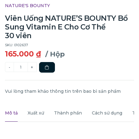
NATURE'S BOUNTY
Viên Uống NATURE’S BOUNTY Bổ
Sung Vitamin E Cho Cơ Thể
30 viên
SKU: 0102637
165.000 ₫
/ Hộp
Vui lòng tham khảo thông tin trên bao bì sản phẩm
Mô tả
Xuất xứ
Thành phần
Cách sử dụng
Th