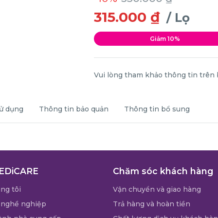
315.000 ₫
/ Lọ
Giảm 10%
Vui lòng tham khảo thông tin trên
ử dụng
Thông tin bảo quản
Thông tin bổ sung
EDiCARE
Chăm sóc khách hàng
ng tôi
Vận chuyển và giao hàng
 nghề nghiệp
Trả hàng và hoàn tiền