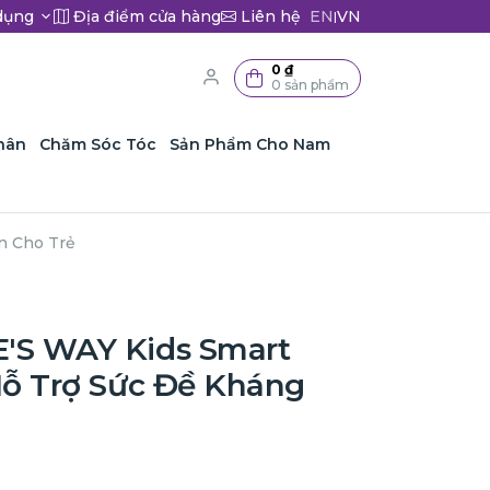
dụng
Địa điểm cửa hàng
Liên hệ
EN
VN
|
0 ₫
0 sản phẩm
hân
Chăm Sóc Tóc
Sản Phẩm Cho Nam
n Cho Trẻ
'S WAY Kids Smart
Hỗ Trợ Sức Đề Kháng