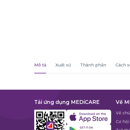
Mô tả
Xuất xứ
Thành phần
Cách s
Tải ứng dụng MEDiCARE
Về M
Về chú
Cơ hội