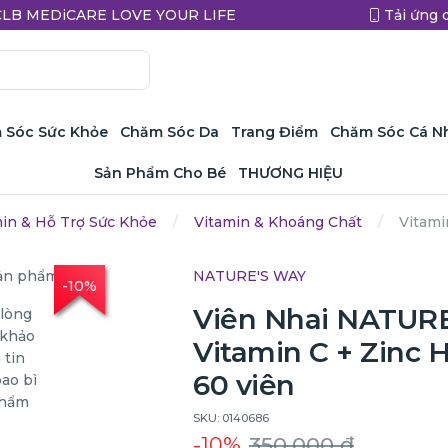
a CLB MEDiCARE LOVE YOUR LIFE
Tải ứng 
 Sóc Sức Khỏe
Chăm Sóc Da
Trang Điểm
Chăm Sóc Cá N
Sản Phẩm Cho Bé
THƯƠNG HIỆU
min & Hỗ Trợ Sức Khỏe
Vitamin & Khoáng Chất
Vitami
NATURE'S WAY
-10%
Viên Nhai NATURE
Vitamin C + Zinc 
60 viên
SKU: 0140686
-10%
350.000 ₫