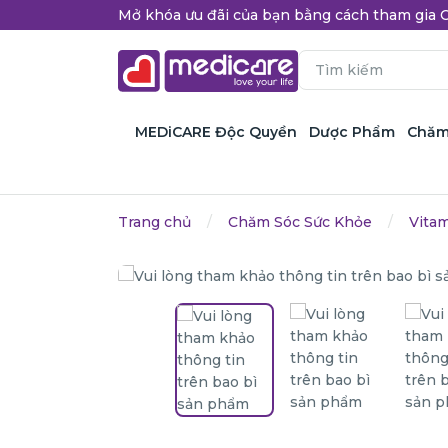
Mở khóa ưu đãi của bạn bằng cách tham gi
MEDiCARE Độc Quyền
Dược Phẩm
Chăm
Trang chủ
Chăm Sóc Sức Khỏe
Vita