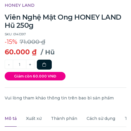
HONEY LAND
Viên Nghệ Mật Ong HONEY LAND
Hũ 250g
SKU: 0141397
-15%
71.000 ₫
60.000 ₫
/ Hũ
Giảm còn 60.000 VNĐ
Vui lòng tham khảo thông tin trên bao bì sản phẩm
Mô tả
Xuất xứ
Thành phần
Cách sử dụng
Th