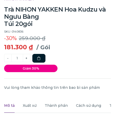
Trà NIHON YAKKEN Hoa Kudzu và
Ngưu Bàng
Túi 20gói
SKU: 0140836
-30%
259.000 ₫
181.300 ₫
/ Gói
Giảm 30%
Vui lòng tham khảo thông tin trên bao bì sản phẩm
Mô tả
Xuất xứ
Thành phần
Cách sử dụng
Th