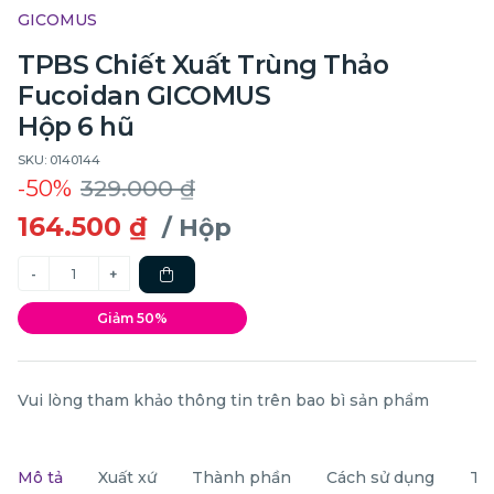
GICOMUS
TPBS Chiết Xuất Trùng Thảo
Fucoidan GICOMUS
Hộp 6 hũ
SKU: 0140144
-50%
329.000 ₫
164.500 ₫
/ Hộp
Giảm 50%
Vui lòng tham khảo thông tin trên bao bì sản phẩm
Mô tả
Xuất xứ
Thành phần
Cách sử dụng
Th