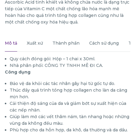
Ascorbic Acid tinh khiết và không chứa nước là dạng trực
tiếp của Vitamin C một chất chống lão hóa mạnh mẽ
hoàn hảo cho quá trình tổng hợp collagen cũng như là
một chất chống oxy hóa hiệu quả.
Mô tả
Xuất xứ
Thành phần
Cách sử dụng
Th
Quy cách đóng gói: Hộp – 1 chai x 30ml.
Nhà phân phối: CÔNG TY TNHH MÊ ĐI CA.
Công dụng
Bảo vệ da khỏi các tác nhân gây hại từ gốc tự do.
Thúc đẩy quá trình tổng hợp collagen cho làn da căng
mịn hơn.
Cải thiện độ sáng của da và giảm bớt sự xuất hiện của
các nếp nhăn.
Giúp làm mờ các vết thâm nám, tàn nhang hoặc những
vùng da không đều màu.
Phù hợp cho da hỗn hợp, da khô, da thường và da dầu.