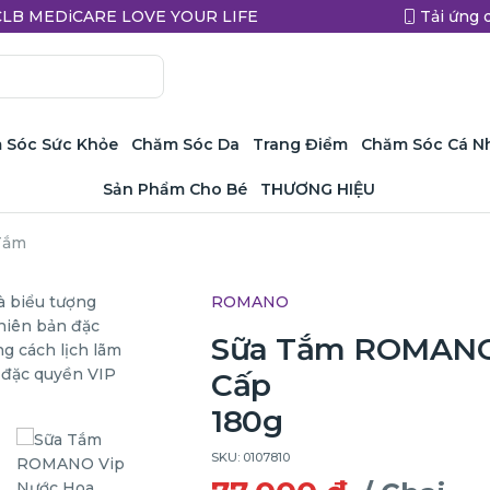
a CLB MEDiCARE LOVE YOUR LIFE
Tải ứng 
 Sóc Sức Khỏe
Chăm Sóc Da
Trang Điểm
Chăm Sóc Cá N
Sản Phẩm Cho Bé
THƯƠNG HIỆU
Tắm
ROMANO
Sữa Tắm ROMANO 
Cấp
180g
SKU: 0107810