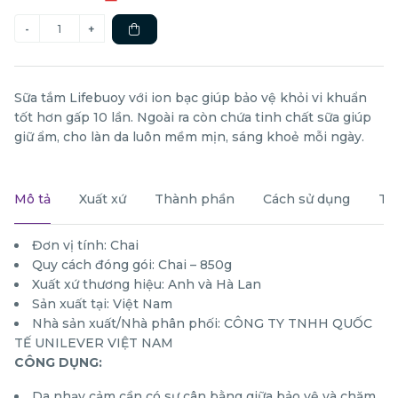
Sữa tắm Lifebuoy với ion bạc giúp bảo vệ khỏi vi khuẩn
tốt hơn gấp 10 lần. Ngoài ra còn chứa tinh chất sữa giúp
giữ ẩm, cho làn da luôn mềm mịn, sáng khoẻ mỗi ngày.
Mô tả
Xuất xứ
Thành phần
Cách sử dụng
Th
Đơn vị tính: Chai
Quy cách đóng gói: Chai – 850g
Xuất xứ thương hiệu: Anh và Hà Lan
Sản xuất tại: Việt Nam
Nhà sản xuất/Nhà phân phối: CÔNG TY TNHH QUỐC
TẾ UNILEVER VIỆT NAM
CÔNG DỤNG:
Da nhạy cảm cần có sự cân bằng giữa bảo vệ và chăm