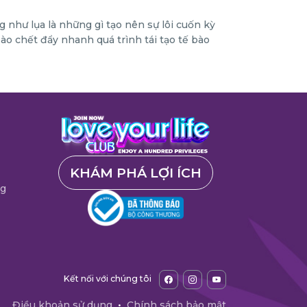
hư lụa là những gì tạo nên sự lôi cuốn kỳ
ào chết đẩy nhanh quá trình tái tạo tế bào
KHÁM PHÁ LỢI ÍCH
ng
Kết nối với chúng tôi
Điều khoản sử dụng
•
Chính sách bảo mật