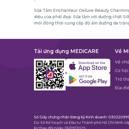
Sữa Tắm Enchanteur Deluxe Beauty Charming 
diệu của phái đẹp. Sữa tắm với dưỡng chất Sil
mới đồng thời cung cấp độ ẩm dưỡng da trắ
Tải ứng dụng MEDiCARE
Về M
Về chú
Cơ hội
Trở th
Địa đi
Số Giấy chứng nhận Đăng ký Kinh doanh: 03022099
Do Sở Kế hoạch và Đầu tư Thành phố Hồ Chí Minh cấp
ký thay đổi ngày 26/09/2025.