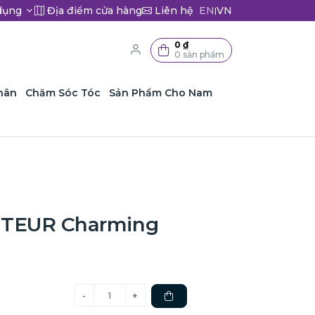
dụng
Địa điểm cửa hàng
Liên hệ
EN
VN
|
0 ₫
0 sản phẩm
hân
Chăm Sóc Tóc
Sản Phẩm Cho Nam
TEUR Charming