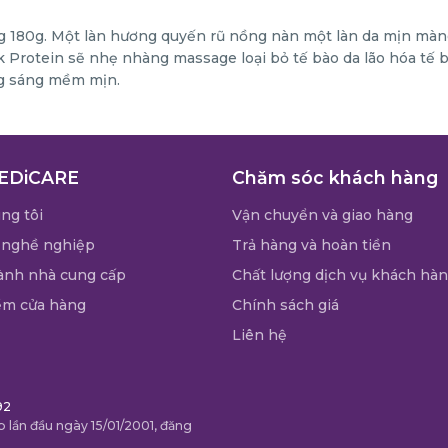
180g. Một làn hương quyến rũ nồng nàn một làn da mịn màng n
k Protein sẽ nhẹ nhàng massage loại bỏ tế bào da lão hóa tế b
ng sáng mềm mịn.
EDiCARE
Chăm sóc khách hàng
ng tôi
Vận chuyển và giao hàng
 nghề nghiệp
Trả hàng và hoàn tiền
ành nhà cung cấp
Chất lượng dịch vụ khách hà
ểm cửa hàng
Chính sách giá
Liên hệ
92
 lần đầu ngày 15/01/2001, đăng