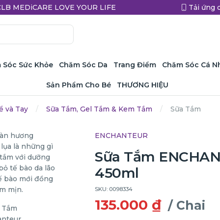
a CLB MEDiCARE LOVE YOUR LIFE
Tải ứng 
 Sóc Sức Khỏe
Chăm Sóc Da
Trang Điểm
Chăm Sóc Cá N
Sản Phẩm Cho Bé
THƯƠNG HIỆU
ể và Tay
Sữa Tắm, Gel Tắm & Kem Tắm
Sữa Tắm
ENCHANTEUR
Sữa Tắm ENCHAN
450ml
SKU: 0098334
135.000 ₫
/ Chai