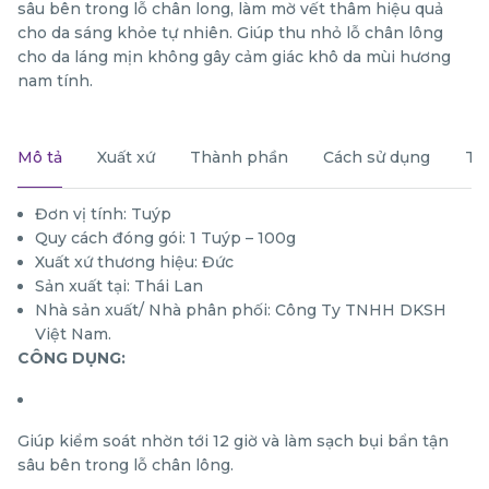
sâu bên trong lỗ chân long, làm mờ vết thâm hiệu quả
cho da sáng khỏe tự nhiên. Giúp thu nhỏ lỗ chân lông
cho da láng mịn không gây cảm giác khô da mùi hương
nam tính.
Mô tả
Xuất xứ
Thành phần
Cách sử dụng
Th
Đơn vị tính: Tuýp
Quy cách đóng gói: 1 Tuýp – 100g
Xuất xứ thương hiệu: Đức
Sản xuất tại: Thái Lan
Nhà sản xuất/ Nhà phân phối: Công Ty TNHH DKSH
Việt Nam.
CÔNG DỤNG:
Giúp kiểm soát nhờn tới 12 giờ và làm sạch bụi bẩn tận
sâu bên trong lỗ chân lông.