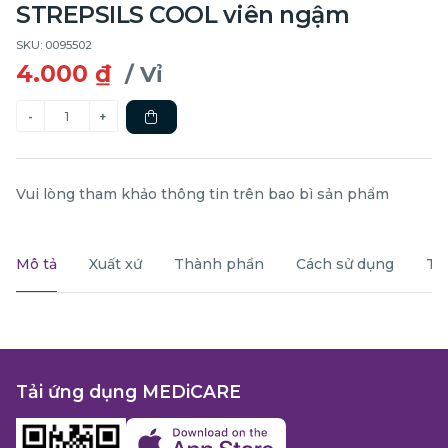
STREPSILS COOL viên ngậm
SKU: 0095502
4.000 ₫
/ Vỉ
Vui lòng tham khảo thông tin trên bao bì sản phẩm
Mô tả
Xuất xứ
Thành phần
Cách sử dụng
Th
Tải ứng dụng MEDiCARE