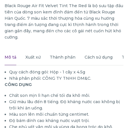
Black Rouge Air Fit Velvet Tint The Red là bộ sưu tập đầu
tiên của dòng son kem đình đám đến từ Black Rouge
Hàn Quốc. 7 màu sắc thời thượng hòa cùng xu hướng
trang điểm ấn tượng đang cực kì thịnh hành trong thời
gian gần đây, mang đến cho các cô gái nét cuốn hút khó
cưỡng.
Mô tả
Xuất xứ
Thành phần
Cách sử dụng
Th
Quy cách đóng gói: Hộp - 1 cây x 4.5g
Nhà phân phối: CÔNG TY TNHH DM&C.
CÔNG DỤNG
Chất son mịn lì hạn chế tối đa khô môi.
Giữ màu lâu đến 8 tiếng. Độ kháng nước cao không bị
trôi khi ăn uống.
Màu son lên môi chuẩn từng centimet.
Độ bám dính cao kháng nước vượt trội.
Che phủ vết vân môi và vùng da bong tróc do khô.