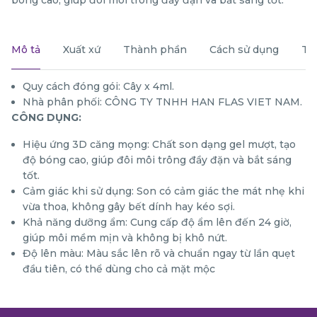
Mô tả
Xuất xứ
Thành phần
Cách sử dụng
Th
Quy cách đóng gói: Cây x 4ml.
Nhà phân phối: CÔNG TY TNHH HAN FLAS VIET NAM.
CÔNG DỤNG:
Hiệu ứng 3D căng mọng: Chất son dạng gel mượt, tạo
độ bóng cao, giúp đôi môi trông đầy đặn và bắt sáng
tốt.
Cảm giác khi sử dụng: Son có cảm giác the mát nhẹ khi
vừa thoa, không gây bết dính hay kéo sợi.
Khả năng dưỡng ẩm: Cung cấp độ ẩm lên đến 24 giờ,
giúp môi mềm mịn và không bị khô nứt.
Độ lên màu: Màu sắc lên rõ và chuẩn ngay từ lần quẹt
đầu tiên, có thể dùng cho cả mặt mộc