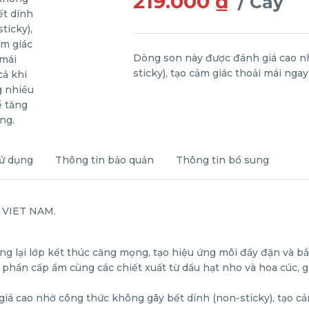
219.000 ₫
/ Cây
Dòng son này được đánh giá cao n
sticky), tạo cảm giác thoải mái nga
ử dụng
Thông tin bảo quản
Thông tin bổ sung
 VIET NAM.
 lại lớp kết thúc căng mọng, tạo hiệu ứng môi đầy đặn và bắt
hần cấp ẩm cùng các chiết xuất từ dầu hạt nho và hoa cúc, g
iá cao nhờ công thức không gây bết dính (non-sticky), tạo cả