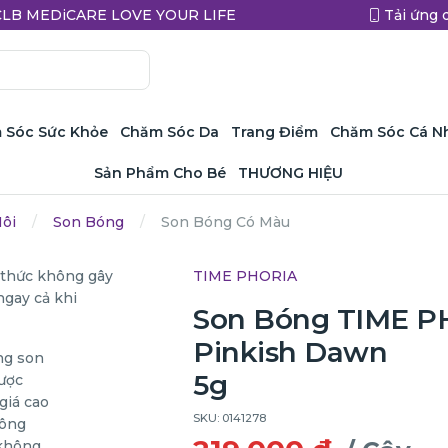
a CLB MEDiCARE LOVE YOUR LIFE
Tải ứng 
 Sóc Sức Khỏe
Chăm Sóc Da
Trang Điểm
Chăm Sóc Cá N
Sản Phẩm Cho Bé
THƯƠNG HIỆU
ôi
Son Bóng
Son Bóng Có Màu
TIME PHORIA
Son Bóng TIME PH
Pinkish Dawn
5g
SKU: 0141278