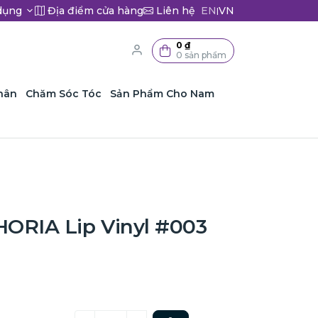
dụng
Địa điểm cửa hàng
Liên hệ
EN
VN
|
0 ₫
0 sản phẩm
hân
Chăm Sóc Tóc
Sản Phẩm Cho Nam
ORIA Lip Vinyl #003