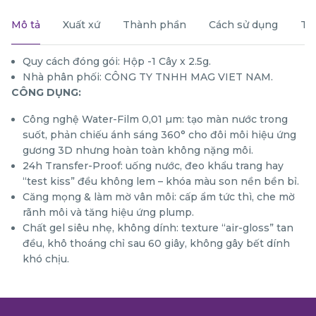
Mô tả
Xuất xứ
Thành phần
Cách sử dụng
Th
Quy cách đóng gói: Hộp -1 Cây x 2.5g.
Nhà phân phối: CÔNG TY TNHH MAG VIET NAM.
CÔNG DỤNG:
Công nghệ Water-Film 0,01 µm: tạo màn nước trong
suốt, phản chiếu ánh sáng 360° cho đôi môi hiệu ứng
gương 3D nhưng hoàn toàn không nặng môi.
24h Transfer-Proof: uống nước, đeo khẩu trang hay
“test kiss” đều không lem – khóa màu son nền bền bỉ.
Căng mọng & làm mờ vân môi: cấp ẩm tức thì, che mờ
rãnh môi và tăng hiệu ứng plump.
Chất gel siêu nhẹ, không dính: texture “air-gloss” tan
đều, khô thoáng chỉ sau 60 giây, không gây bết dính
khó chịu.