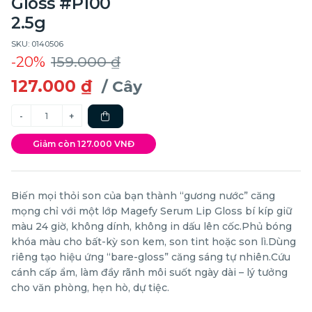
Gloss #P100
2.5g
SKU: 0140506
-20%
159.000 ₫
127.000 ₫
/ Cây
Giảm còn 127.000 VNĐ
Biến mọi thỏi son của bạn thành “gương nước” căng
mọng chỉ với một lớp Magefy Serum Lip Gloss bí kíp giữ
màu 24 giờ, không dính, không in dấu lên cốc.Phủ bóng
khóa màu cho bất-kỳ son kem, son tint hoặc son lì.Dùng
riêng tạo hiệu ứng “bare-gloss” căng sáng tự nhiên.Cứu
cánh cấp ẩm, làm đầy rãnh môi suốt ngày dài – lý tưởng
cho văn phòng, hẹn hò, dự tiệc.