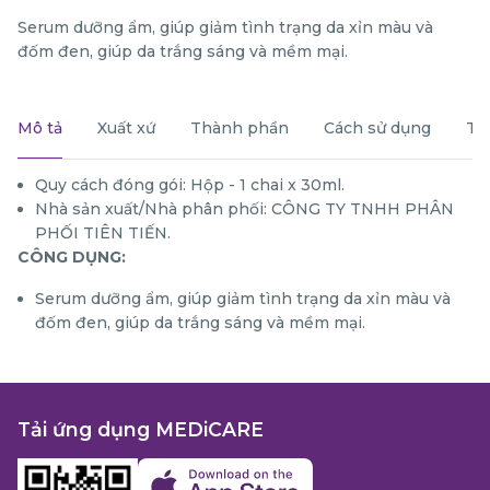
Serum dưỡng ẩm, giúp giảm tình trạng da xỉn màu và
đốm đen, giúp da trắng sáng và mềm mại.
Mô tả
Xuất xứ
Thành phần
Cách sử dụng
Th
Quy cách đóng gói: Hộp - 1 chai x 30ml.
Nhà sản xuất/Nhà phân phối: CÔNG TY TNHH PHÂN
PHỐI TIÊN TIẾN.
CÔNG DỤNG:
Serum dưỡng ẩm, giúp giảm tình trạng da xỉn màu và
đốm đen, giúp da trắng sáng và mềm mại.
Tải ứng dụng MEDiCARE