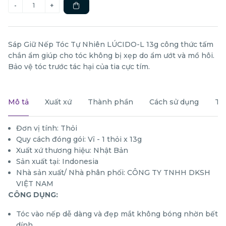
Sáp Giữ Nếp Tóc Tự Nhiên LÚCIDO-L 13g công thức tấm
chắn ẩm giúp cho tóc không bị xẹp do ẩm ướt và mồ hôi.
Bảo vệ tóc trước tác hại của tia cực tím.
Mô tả
Xuất xứ
Thành phần
Cách sử dụng
Th
Đơn vị tính: Thỏi
Quy cách đóng gói: Vỉ - 1 thỏi x 13g
Xuất xứ thương hiệu: Nhật Bản
Sản xuất tại: Indonesia
Nhà sản xuất/ Nhà phân phối: CÔNG TY TNHH DKSH
VIỆT NAM
CÔNG DỤNG:
Tóc vào nếp dễ dàng và đẹp mắt không bóng nhờn bết
dính