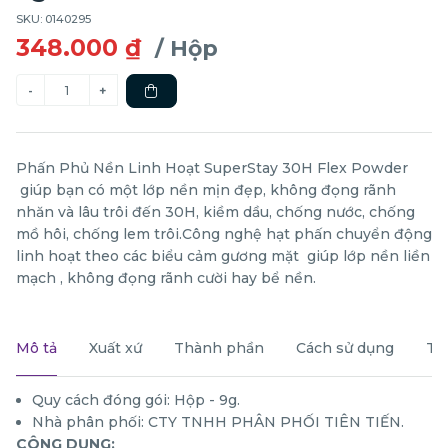
SKU: 0140295
348.000 ₫
/ Hộp
Phấn Phủ Nền Linh Hoạt SuperStay 30H Flex Powder
giúp bạn có một lớp nền mịn đẹp, không đọng rãnh
nhăn và lâu trôi đến 30H, kiềm dầu, chống nước, chống
mồ hôi, chống lem trôi.Công nghệ hạt phấn chuyển động
linh hoạt theo các biểu cảm gương mặt giúp lớp nền liền
mạch , không đọng rãnh cười hay bể nền.
Mô tả
Xuất xứ
Thành phần
Cách sử dụng
Th
Quy cách đóng gói: Hộp - 9g.
Nhà phân phối: CTY TNHH PHÂN PHỐI TIÊN TIẾN.
CÔNG DỤNG: