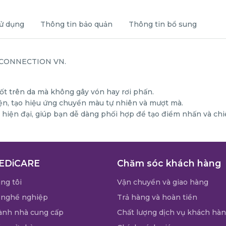
ử dụng
Thông tin bảo quản
Thông tin bổ sung
 CONNECTION VN.
ốt trên da mà không gây vón hay rơi phấn.
ện, tạo hiệu ứng chuyển màu tự nhiên và mượt mà.
hiện đại, giúp bạn dễ dàng phối hợp để tạo điểm nhấn và chi
EDiCARE
Chăm sóc khách hàng
ng tôi
Vận chuyển và giao hàng
 nghề nghiệp
Trả hàng và hoàn tiền
ành nhà cung cấp
Chất lượng dịch vụ khách hà