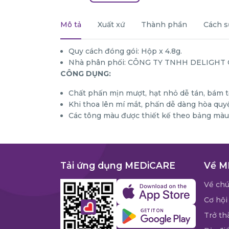
Mô tả
Xuất xứ
Thành phần
Cách s
Quy cách đóng gói: Hộp x 4.8g.
Nhà phân phối: CÔNG TY TNHH DELIGHT
CÔNG DỤNG:
Chất phấn mịn mượt, hạt nhỏ dễ tán, bám t
Khi thoa lên mí mắt, phấn dễ dàng hòa quy
Các tông màu được thiết kế theo bảng màu 
Tải ứng dụng MEDiCARE
Về M
Về chú
Cơ hội
Trở th