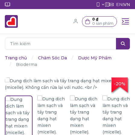
EN
VN
|
0 ₫
0 sản phẩm
Trang chủ
Chăm Sóc Da
Dược Mỹ Phẩm
Bioderma
-20%