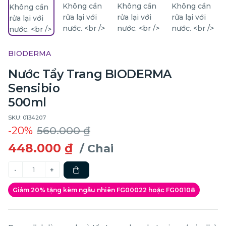
BIODERMA
Nước Tẩy Trang BIODERMA
Sensibio
500ml
SKU: 0134207
-20%
560.000 ₫
448.000 ₫
/ Chai
Giảm 20% tặng kèm ngẫu nhiên FG00022 hoặc FG00108