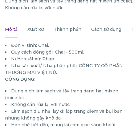
Dung dịch làm sạch và tẩy trang dạng hạt mixen (micelle).
Không cần rửa lại với nước.
Mô tả
Xuất xứ
Thành phần
Cách sử dụng
Th
Đơn vị tính: Chai.
Quy cách đóng gói: Chai - 500ml.
Nước xuất xứ: Pháp.
Nhà sản xuất/ Nhà phân phối: CÔNG TY CỔ PHẦN
THƯƠNG MẠI VIỆT NỮ.
CÔNG DỤNG:
Dung dịch làm sạch và tẩy trang dạng hạt mixen
(micelle).
Không cần rửa lại với nước.
Làm sạch diụ nhẹ, lấy đi lớp trang điểm và bụi bẩn
nhưng không gây khô da.
Hạn chế tiết dầu, mang lại cảm giác sảng khoái .