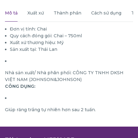
Mô tả
Xuất xứ
Thành phần
Cách sử dụng
Th
Đơn vị tính: Chai
Quy cách đóng gói: Chai – 750ml
Xuất xứ thương hiệu: Mỹ
Sản xuất tại: Thái Lan
Nhà sản xuất/ Nhà phân phối: CÔNG TY TNHH DKSH
VIỆT NAM (JOHNSON&JOHNSON)
CÔNG DỤNG:
Giúp răng trắng tự nhiên hơn sau 2 tuần.