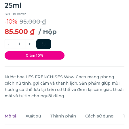
25ml
SKU: 0138292
-10%
95.000 ₫
85.500 ₫
/ Hộp
Giảm 10%
Nước hoa LES FRENCHISES Wow Coco mang phong
cách nữ tính, gợi cảm và thanh lịch. Sản phẩm giúp mùi
hương có thể lưu lại trên cơ thể và đem lại cảm giác thoải
mái và tự tin cho người dùng.
Mô tả
Xuất xứ
Thành phần
Cách sử dụng
Th