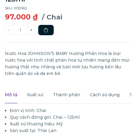
SKU: 0130362
97.000 ₫
/ Chai
Nước Hoa JOHNSON’S BABY Hương Phấn Hoa là loại
nước hoa với tinh chất phấn hoa tự nhiên mang đến mùi
hương thật nhẹ nhàng và tươi mới lưu hương bền lâu
trên quần áo và da em bé.
Mô tả
Xuất xứ
Thành phần
Cách sử dụng
Th
Đơn vị tính: Chai
Quy cách đóng gói: Chai – 125ml
Xuất xứ thương hiệu: Mỹ
Sản xuất tại: Thái Lan