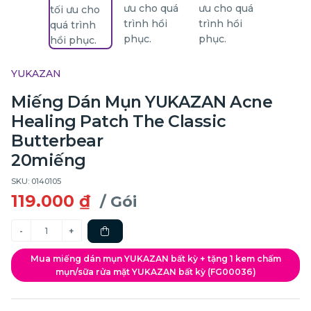
YUKAZAN
Miếng Dán Mụn YUKAZAN Acne
Healing Patch The Classic
Butterbear
20miếng
SKU: 0140105
119.000 ₫
/ Gói
Mua miếng dán mụn YUKAZAN bất kỳ + tặng 1 kem chấm
mụn/sữa rửa mặt YUKAZAN bất kỳ (FG00036)