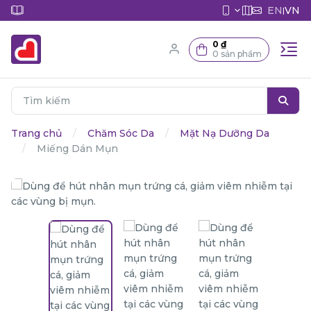
EN
VN
|
0 ₫
0 sản phẩm
Trang chủ
Chăm Sóc Da
Mặt Nạ Dưỡng Da
Miếng Dán Mụn