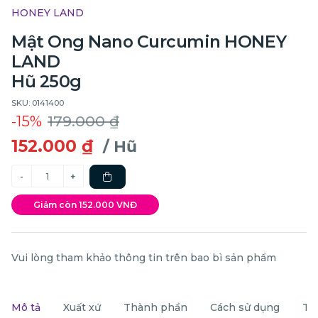
HONEY LAND
Mật Ong Nano Curcumin HONEY
LAND
Hũ 250g
SKU: 0141400
-15%
179.000 ₫
152.000 ₫
/ Hũ
Giảm còn 152.000 VNĐ
Vui lòng tham khảo thông tin trên bao bì sản phẩm
Mô tả
Xuất xứ
Thành phần
Cách sử dụng
Th