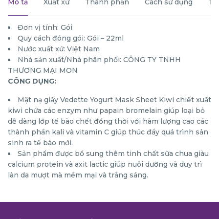
Mô tả
Xuất xứ
Thành phần
Cách sử dụng
Th
Đơn vị tính: Gói
Quy cách đóng gói: Gói – 22ml
Nước xuất xứ: Việt Nam
Nhà sản xuất/Nhà phân phối: CÔNG TY TNHH
THƯƠNG MẠI MON
CÔNG DỤNG:
Mặt nạ giấy Vedette Yogurt Mask Sheet Kiwi chiết xuất
kiwi chứa các enzym như papain bromelain giúp loại bỏ
dễ dàng lớp tế bào chết đồng thời với hàm lượng cao các
thành phần kali và vitamin C giúp thúc đẩy quá trình sản
sinh ra tế bào mới.
Sản phẩm được bổ sung thêm tinh chất sữa chua giàu
calcium protein và axit lactic giúp nuôi dưỡng và duy trì
làn da mượt mà mềm mại và trắng sáng.