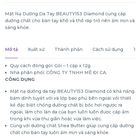
Mặt Nạ Dưỡng Da Tay BEAUTY153 Diamond cung cấp
dưỡng chất cho bàn tay khô và thô ráp trở nên ẩm mịn và
sáng khỏe.
Mô tả
Xuất xứ
Thành phần
Cách sử dụng
Th
Quy cách đóng gói: Gói – 1 cặp x 12g.
Nhà phân phối: CÔNG TY TNHH MÊ ĐI CA.
CÔNG DỤNG
Mặt nạ dưỡng da tay BEAUTY153 Diamond có khả năng
bám dính tuyệt vời và lớp bao phủ bên ngoài với thiết
kế đặc biệt chống dưỡng chất bị bốc hơi ngược ra
ngoài, làm cho làn da của bạn luôn luôn được cấp ẩm
trong khi vừa thư giãn hoặc vừa làm việc.
Cùng với dưỡng chất Shea Butter giúp cung cấp dưỡng
chất cho bàn tay luôn ẩm mịn và sáng khỏe.