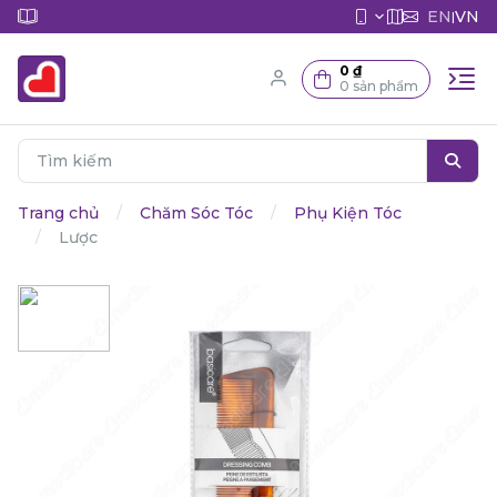
EN
VN
|
0 ₫
0 sản phẩm
Trang chủ
Chăm Sóc Tóc
Phụ Kiện Tóc
Lược